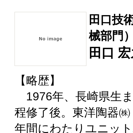
田口技術
械部門
田口 宏
【略歴】
1976年、長崎県生
程修了後。東洋陶器㈱（
年間にわたりユニット