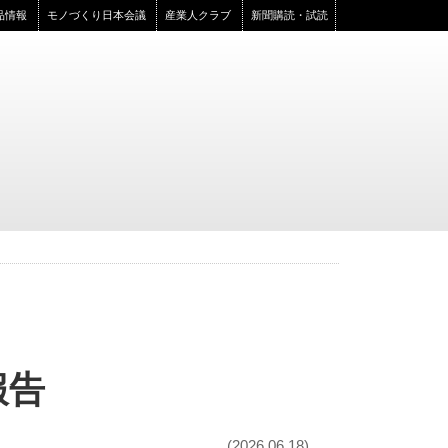
品情報
モノづくり日本会議
産業人クラブ
新聞購読・試読
報告
(2026.06.18)