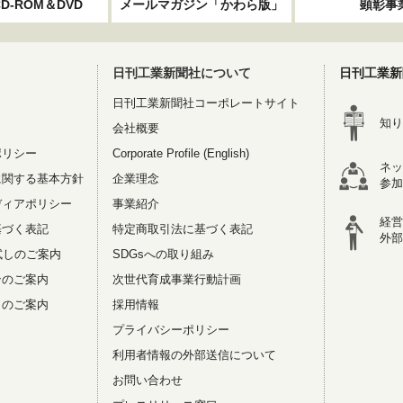
D-ROM＆DVD
メールマガジン「かわら版」
顕彰事
日刊工業新聞社について
日刊工業新
日刊工業新聞社コーポレートサイト
知り
会社概要
ポリシー
Corporate Profile (English)
ネッ
に関する基本方針
企業理念
参加
ディアポリシー
事業紹介
経営
基づく表記
特定商取引法に基づく表記
外部
試しのご案内
SDGsへの取り組み
ンのご案内
次世代育成事業行動計画
リのご案内
採用情報
プライバシーポリシー
利用者情報の外部送信について
お問い合わせ