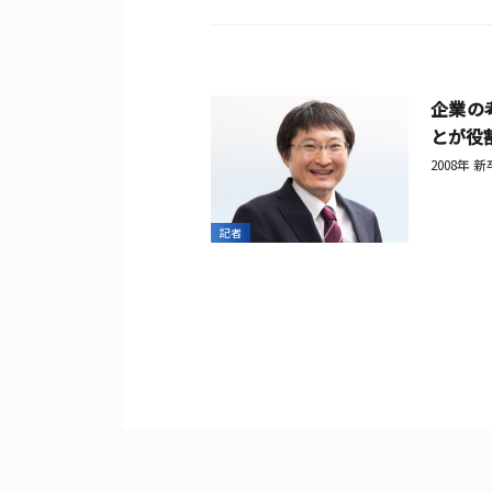
企業の
とが役
2008年 
記者