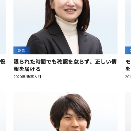
記者
役
限られた時間でも確認を怠らず、正しい情
モ
報を届ける
を
2020年 新卒入社
20