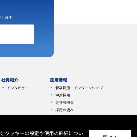
集します。
社員紹介
採用情報
インタビュー
新卒採用・
インターンシップ
中途採用
会社説明会
採用の流れ
採用FAQ
ENTRY
含むクッキーの設定や使用の詳細につい
エントリーは通年受付中です