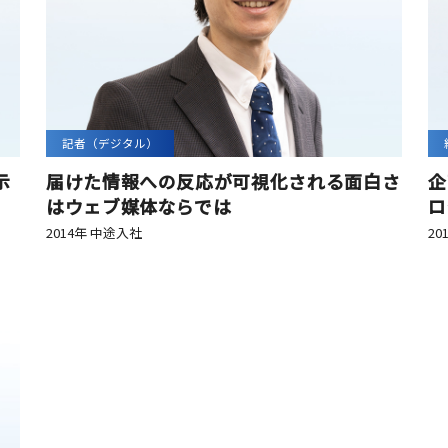
記者（デジタル）
示
届けた情報への反応が可視化される面白さ
企
はウェブ媒体ならでは
ロ
2014年 中途入社
20