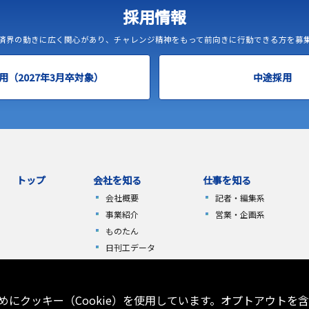
採用情報
済界の動きに広く関心があり、チャレンジ精神をもって前向きに行動できる方を募
用（2027年3月卒対象）
中途採用
トップ
会社を知る
仕事を知る
会社概要
記者・編集系
事業紹介
営業・企画系
ものたん
日刊工データ
にクッキー（Cookie）を使用しています。オプトアウトを