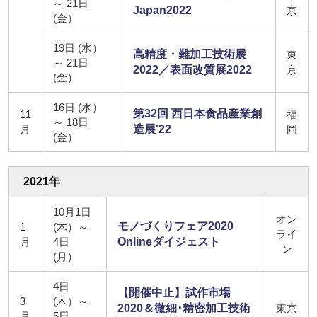
～ 21日
Japan2022
京
(金）
19日 (水）
高精度・難加工技術展
東
～ 21日
2022／表面改質展2022
京
(金）
16日 (水）
第32回 西日本食品産業創
11
福
～ 18日
月
造展'22
岡
(金）
2021年
10月1日
オン
モノづくりフェア2020
1
(木）～
ライ
月
4日
Onlineダイジェスト
ン
(月）
4日
【開催中止】試作市場
3
(木）～
2020＆微細･精密加工技術
東京
月
5日