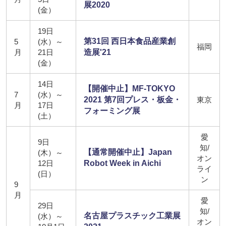
展2020
(金）
19日
第31回 西日本食品産業創
5
(水）～
福岡
月
21日
造展'21
(金）
14日
【開催中止】MF-TOKYO
7
(水）～
2021 第7回プレス・板金・
東京
月
17日
フォーミング展
(土）
愛
9日
知/
【通常開催中止】Japan
(木）～
オン
12日
Robot Week in Aichi
ライ
(日）
ン
9
月
愛
29日
知/
名古屋プラスチック工業展
(水）～
オン