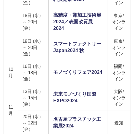
(金）
イン
高精度・難加工技術展
18日 (水）
東京/
～ 20日
2024／表面改質展
オンラ
(金）
イン
2024
18日 (水）
東京/
スマートファクトリー
～ 20日
オンラ
Japan2024 秋
(金）
イン
16日 (水）
福岡/
10
モノづくりフェア2024
～ 18日
オンラ
月
(金）
イン
13日 (水）
大阪/
未来モノづくり国際
～ 15日
オンラ
EXPO2024
(金）
イン
11
月
20日 (水）
名古屋プラスチック工
～ 22日
愛知
業展2024
(金）