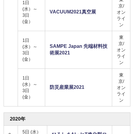
1日
京/
(水）～
VACUUM2021真空展
オン
3日
ライ
(金）
ン
東
1日
京/
SAMPE Japan 先端材料技
(水）～
オン
3日
術展2021
ライ
(金）
ン
東
1日
京/
(水）～
防災産業展2021
オン
3日
ライ
(金）
ン
2020年
5日 (水）