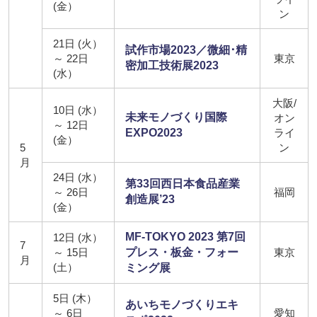
(金）
ン
21日 (火）
試作市場2023／微細･精
～ 22日
東京
密加工技術展2023
(水）
大阪/
10日 (水）
未来モノづくり国際
オン
～ 12日
EXPO2023
ライ
(金）
5
ン
月
24日 (水）
第33回西日本食品産業
～ 26日
福岡
創造展’23
(金）
MF-TOKYO 2023 第7回
12日 (水）
7
～ 15日
プレス・板金・フォー
東京
月
(土）
ミング展
5日 (木）
あいちモノづくりエキ
～ 6日
愛知