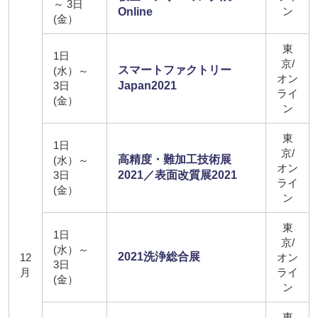
～ 3日
ン
Online
(金）
東
1日
京/
スマートファクトリー
(水）～
オン
3日
Japan2021
ライ
(金）
ン
東
1日
京/
高精度・難加工技術展
(水）～
オン
3日
2021／表面改質展2021
ライ
(金）
ン
東
1日
京/
(水）～
2021洗浄総合展
12
オン
3日
月
ライ
(金）
ン
東