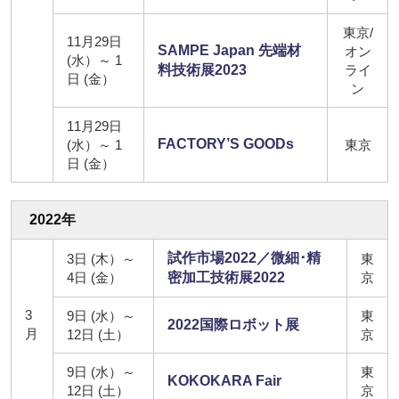
東京/
11月29日
SAMPE Japan 先端材
オン
(水）～ 1
料技術展2023
ライ
日 (金）
ン
11月29日
FACTORY’S GOODs
(水）～ 1
東京
日 (金）
2022年
試作市場2022／微細･精
3日 (木）～
東
4日 (金）
密加工技術展2022
京
3
9日 (水）～
東
2022国際ロボット展
月
12日 (土）
京
9日 (水）～
東
KOKOKARA Fair
12日 (土）
京