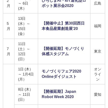
ひろしまAI・IoT進化型ロ
2
～ 6日
広島
月
ボット展示会2020
(木）
13日
【開催中止】第30回西日
5
(水）～
福岡
月
15日
本食品産業創造展'20
(金）
11日
【開催延期】モノづくり
7
(土）～
東京
月
12日
体感スタジアム
(日）
1日 (木）
オン
モノづくりフェア2020
～ 1月4日
ライ
Onlineダイジェスト
(月）
ン
8日 (木）
【開催延期】Japan
～ 11日
愛知
Robot Week 2020
(日）