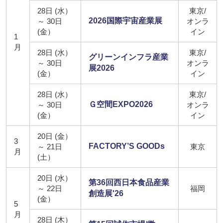
28日 (水）
東京/
2026国際宇宙産業展
～ 30日
オンラ
(金）
イン
1
月
28日 (水）
東京/
グリーンインフラ産業
～ 30日
オンラ
展2026
(金）
イン
28日 (水）
東京/
Ｇ空間EXPO2026
～ 30日
オンラ
(金）
イン
20日 (金）
3
FACTORY’S GOODs
～ 21日
東京
月
(土）
20日 (水）
第36回西日本食品産業
～ 22日
福岡
創造展'26
(金）
5
月
28日 (木）