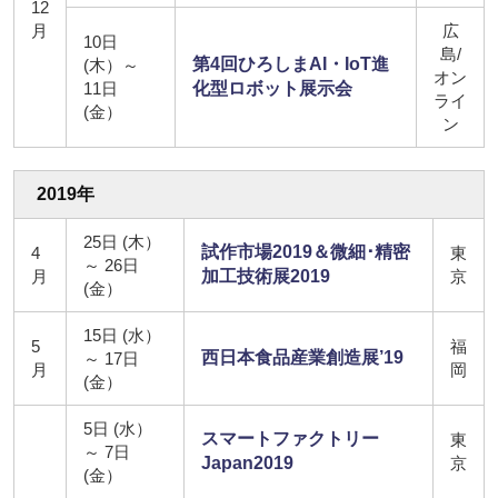
12
月
広
10日
島/
第4回ひろしまAI・IoT進
(木）～
オン
11日
化型ロボット展示会
ライ
(金）
ン
2019年
25日 (木）
試作市場2019＆微細･精密
4
東
～ 26日
月
加工技術展2019
京
(金）
15日 (水）
5
福
西日本食品産業創造展’19
～ 17日
月
岡
(金）
5日 (水）
スマートファクトリー
東
～ 7日
Japan2019
京
(金）