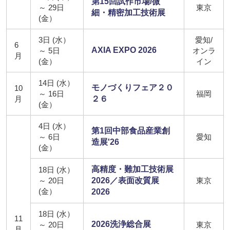
第15回試作市場/微
～ 29日
東京
細・精密加工技術展
(金）
3日 (水）
愛知/
6
AXIA EXPO 2026
～ 5日
オンラ
月
(金）
イン
14日 (水）
モノづくりフェア２０
10
～ 16日
福岡
月
２６
(金）
4日 (水）
第1回中部食品産業創
～ 6日
愛知
造展'26
(金）
高精度・難加工技術展
18日 (水）
～ 20日
2026／表面改質展
東京
(金）
2026
18日 (水）
11
2026洗浄総合展
～ 20日
東京
月