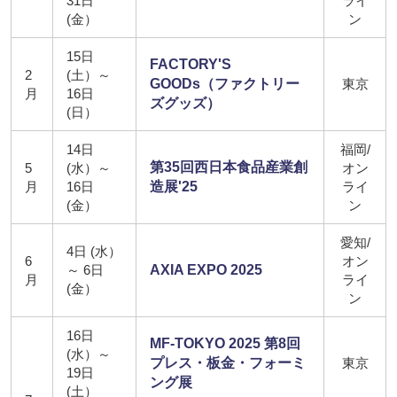
31日
ライ
(金）
ン
15日
FACTORY'S
2
(土）～
GOODs（ファクトリー
東京
月
16日
ズグッズ）
(日）
14日
福岡/
第35回西日本食品産業創
5
(水）～
オン
月
16日
造展'25
ライ
(金）
ン
愛知/
4日 (水）
6
オン
～ 6日
AXIA EXPO 2025
月
ライ
(金）
ン
16日
MF-TOKYO 2025 第8回
(水）～
プレス・板金・フォーミ
東京
19日
ング展
(土）