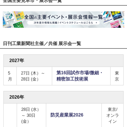
全国主要見本市・展示会一覧
日刊工業新聞社主催／共催 展示会一覧
2027年
第16回試作市場/微細・
5
27日 (木）～
東
月
28日 (金）
精密加工技術展
京
2026年
28日 (水）
東京/
防災産業展2026
～ 30日
オンラ
(金）
イン