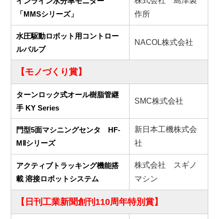
株式会社 島津製
インライン水分率モニター
「MMSシリーズ」
作所
水圧駆動ロボット用コントロー
NACOL株式会社
ルバルブ
【モノづくり賞】
ターンロック式オール樹脂管継
SMC株式会社
手 KY Series
新日本工機株式会
門型5面マシニングセンタ HF-
MⅡシリーズ
社
株式会社 スギノ
アクティブトラッキング機能搭
載 溶接ロボットシステム
マシン
【日刊工業新聞創刊110周年特別賞】