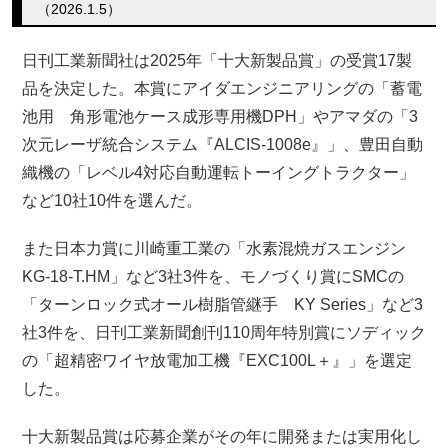
（2026.1.5）
日刊工業新聞社は2025年「十大新製品賞」の受賞17製
品を決定した。本賞にアイダエンジニアリングの「蓄電
池用 角形電池ケース成形専用機DPH」やアマダの「3
次元レーザ統合システム『ALCIS-1008e』」、豊田自動
織機の「レベル4対応自動運転トーイングトラクター」
など10社10件を選んだ。
また日本力賞に川崎重工業の「水素混焼ガスエンジン
KG-18-T.HM」など3社3件を、モノづくり賞にSMCの
「ターンロック式オール樹脂管継手 KY Series」など3
社3件を、日刊工業新聞創刊110周年特別賞にソディック
の「超精密ワイヤ放電加工機『EXC100L＋』」を選定
した。
十大新製品賞は応募企業がその年に開発または実用化し