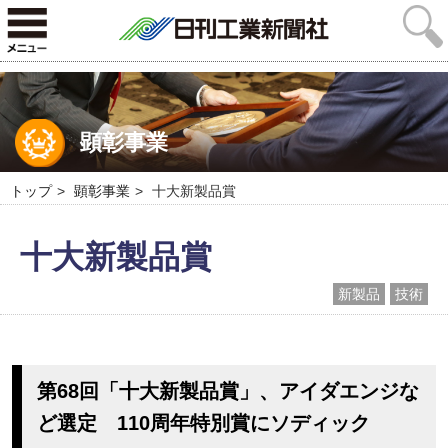
顕彰事業
トップ
顕彰事業
十大新製品賞
十大新製品賞
新製品
技術
第68回「十大新製品賞」、アイダエンジな
ど選定 110周年特別賞にソディック