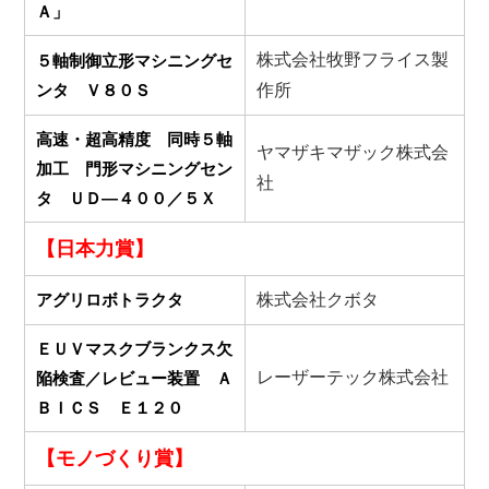
Ａ」
株式会社牧野フライス製
５軸制御立形マシニングセ
ンタ Ｖ８０Ｓ
作所
高速・超高精度 同時５軸
ヤマザキマザック株式会
加工 門形マシニングセン
社
タ ＵＤ―４００／５Ｘ
【日本力賞】
アグリロボトラクタ
株式会社クボタ
ＥＵＶマスクブランクス欠
レーザーテック株式会社
陥検査／レビュー装置 Ａ
ＢＩＣＳ Ｅ１２０
【モノづくり賞】