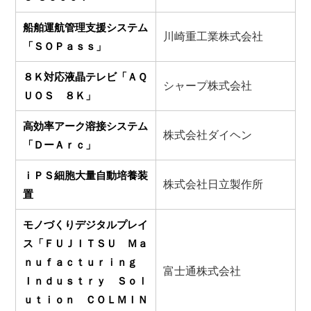
船舶運航管理支援システム
川崎重工業株式会社
「ＳＯＰａｓｓ」
８Ｋ対応液晶テレビ「ＡＱ
シャープ株式会社
ＵＯＳ ８Ｋ」
高効率アーク溶接システム
株式会社ダイヘン
「ＤーＡｒｃ」
ｉＰＳ細胞大量自動培養装
株式会社日立製作所
置
モノづくりデジタルプレイ
ス「ＦＵＪＩＴＳＵ Ｍａ
ｎｕｆａｃｔｕｒｉｎｇ
富士通株式会社
Ｉｎｄｕｓｔｒｙ Ｓｏｌ
ｕｔｉｏｎ ＣＯＬＭＩＮ