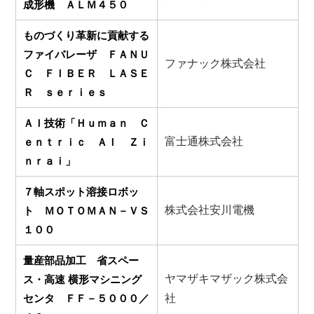
成形機 ＡＬＭ４５０
ものづくり革新に貢献する
ファイバレーザ ＦＡＮＵ
ファナック株式会社
Ｃ ＦＩＢＥＲ ＬＡＳＥ
Ｒ ｓｅｒｉｅｓ
ＡＩ技術「Ｈｕｍａｎ Ｃ
富士通株式会社
ｅｎｔｒｉｃ ＡＩ Ｚｉ
ｎｒａｉ」
７軸スポット溶接ロボッ
株式会社安川電機
ト ＭＯＴＯＭＡＮ－ＶＳ
１００
量産部品加工 省スペー
ヤマザキマザック株式会
ス・高速 横形マシニング
センタ ＦＦ－５０００／
社