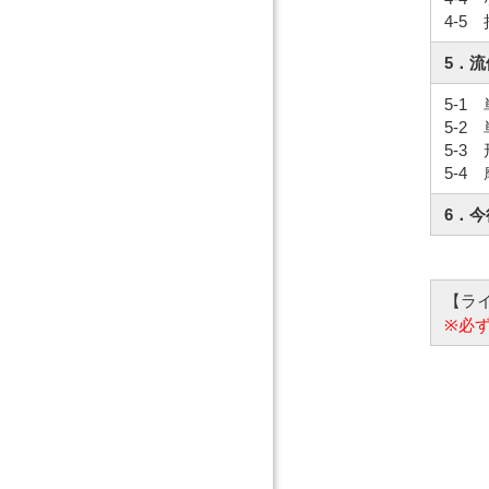
4-
5．
5-1
5-
5-
5-
6．
【ラ
※必