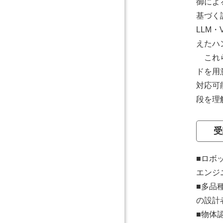
御によ
基づく
LLM
えたハ
これら
ドを用
対応可
段を理
受
■ロボ
エンジ
■多品
の設計
■物体