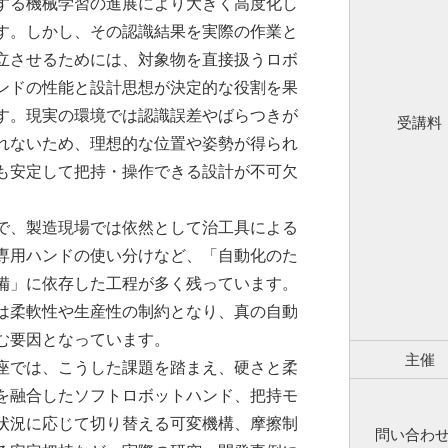
する機械学習の進展により大きく高度化し
す。しかし、その認識結果を実際の作業と
立させるためには、対象物を直接扱うロボ
ンドの性能と設計思想が決定的な役割を果
す。現実の環境では認識誤差やばらつきが
受講料
れないため、理想的な位置や姿勢が得られ
も安定して把持・操作できる設計が不可欠
、製造現場では依然として治工具による
専用ハンドの使い分けなど、「自動化のた
備」に依存した工程が多く残っています。
は柔軟性や生産性の制約となり、真の自動
む要因となっています。
主催
では、こうした課題を踏まえ、硬さと柔
を融合したソフトロボットハンド、把持モ
状況に応じて切り替える可変機構、摩擦制
問い合わ