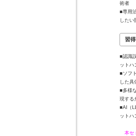
術者
■専用
したい
習得
■認識
ットハ
■ソフ
した具
■多様
現する
■AI（
ットハ
本セ