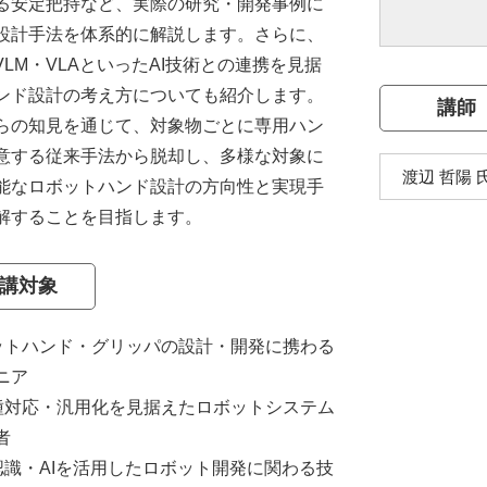
る安定把持など、実際の研究・開発事例に
設計手法を体系的に解説します。さらに、
・VLM・VLAといったAI技術との連携を見据
ンド設計の考え方についても紹介します。
講師
の知見を通じて、対象物ごとに専用ハン
意する従来手法から脱却し、多様な対象に
渡辺 哲陽 
能なロボットハンド設計の方向性と実現手
解することを目指します。
講対象
ットハンド・グリッパの設計・開発に携わる
ニア
種対応・汎用化を見据えたロボットシステム
者
認識・AIを活用したロボット開発に関わる技