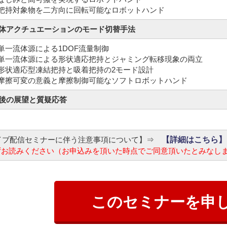
5 把持対象物を二方向に回転可能なロボットハンド
流体アクチュエーションのモード切替手法
 単一流体源による1DOF流量制御
2 単一流体源による形状適応把持とジャミング転移現象の両立
3 形状適応型凍結把持と吸着把持の2モード設計
4 摩擦可変の意義と摩擦制御可能なソフトロボットハンド
今後の展望と質疑応答
イブ配信セミナーに伴う注意事項について】⇒
【詳細はこちら】
ずお読みください
（お申込みを頂いた時点でご同意頂いたとみなし
このセミナーを申