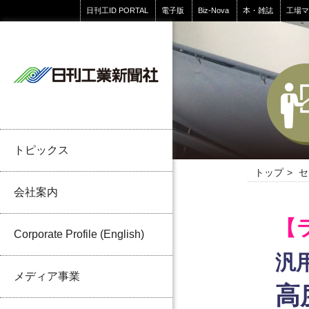
日刊工ID PORTAL
電子版
Biz-Nova
本・雑誌
工場
トピックス
トップ
セ
会社案内
【
Corporate Profile (English)
汎
メディア事業
高