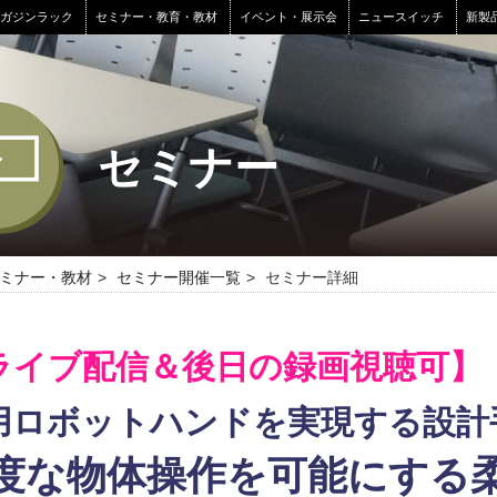
マガジンラック
セミナー・教育・教材
イベント・展示会
ニュースイッチ
新製
セミナー
ミナー・教材
セミナー開催一覧
セミナー詳細
ライブ配信＆後日の録画視聴可】
用ロボットハンドを実現する設計
度な物体操作を可能にする