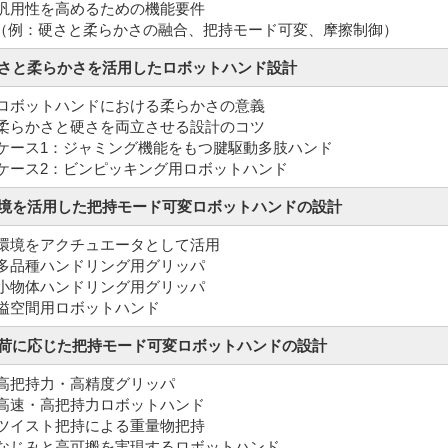
2 汎用性を高めるための機能要件
：硬さと柔らかさの融合、把持モード可変、摩擦制御）
硬さと柔らかさを活用したロボットハンド設計
1 ロボットハンドにおける柔らかさの意義
2 柔らかさと硬さを両立させる設計のコツ
3 ケース1：ジャミング機能をもつ腱駆動多肢ハンド
4 ケース2：ビンピッキング用ロボットハンド
環境を活用した把持モード可変ロボットハンドの設計
1 環境をアクチュエータとして活用
2 多品種ハンドリング用グリッパ
3 小物体ハンドリング用グリッパ
4 隘空間用ロボットハンド
負荷に応じた把持モード可変ロボットハンドの設計
 高把持力・高精度グリッパ
2 高速・高把持力ロボットハンド
3 ツイスト把持による重量物把持
4 なじみと高可搬を実現するロボットハンド