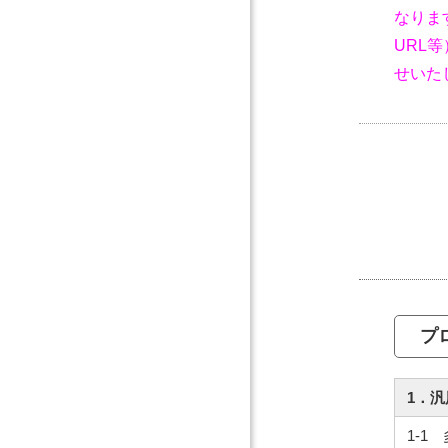
なりま
URL
せいた
プ
1．
1-