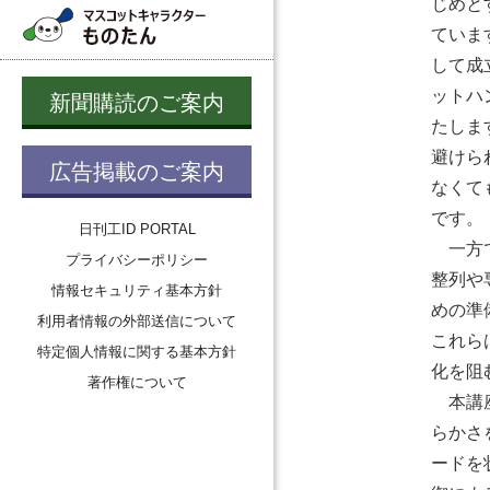
じめと
ていま
して成
ットハ
新聞購読のご案内
たしま
避けら
広告掲載のご案内
なくて
です。
日刊工ID PORTAL
一方で
プライバシーポリシー
整列や
情報セキュリティ基本方針
めの準
利用者情報の外部送信について
これら
特定個人情報に関する基本方針
化を阻
著作権について
本講座
らかさ
ードを