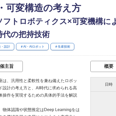
・可変構造の考え方
ソフトロボティクス×可変機構に
I時代の把持技術
発・設計
＃AI・AIロボット
＃生産技術
催主旨
概要
は、汎用性と柔軟性を兼ね備えたロボッ
日時
ド設計の考え方と、AI時代に求められる高
体操作を実現するための具体的手法を解説
。
体認識や状態推定はDeep Learningをは