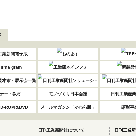
ス
ナー・教材
モノづくり日本会議
日刊工業産
D-ROM＆DVD
メールマガジン「かわら版」
顕彰事
日刊工業新聞社について
日刊工業新