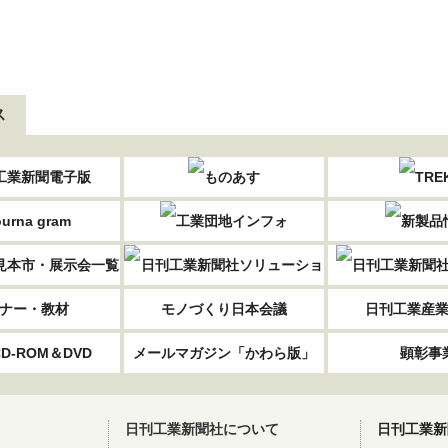
ス
ナー・教材
モノづくり日本会議
日刊工業産
D-ROM＆DVD
メールマガジン「かわら版」
顕彰事
日刊工業新聞社について
日刊工業新