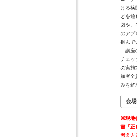
ける検
どを通
図や、
のアプ
掴んで
講座の
チェッ
の実施
加者全
みを解
会場
※現地
書『正
考え方