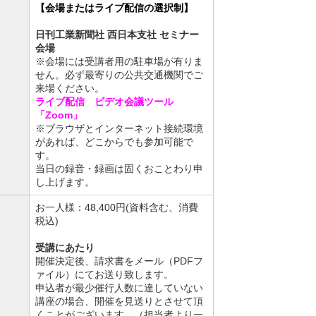
【会場またはライブ配信の選択制】
日刊工業新聞社 西日本支社 セミナー
会場
※会場には受講者用の駐車場が有りま
せん。必ず最寄りの公共交通機関でご
来場ください。
ライブ配信 ビデオ会議ツール
「Zoom」
※ブラウザとインターネット接続環境
があれば、どこからでも参加可能で
す。
当日の録音・録画は固くおことわり申
し上げます。
お一人様：48,400円(資料含む、消費
税込)
受講にあたり
開催決定後、請求書をメール（PDFフ
ァイル）にてお送り致します。
申込者が最少催行人数に達していない
講座の場合、開催を見送りとさせて頂
くことがございます。（担当者より一