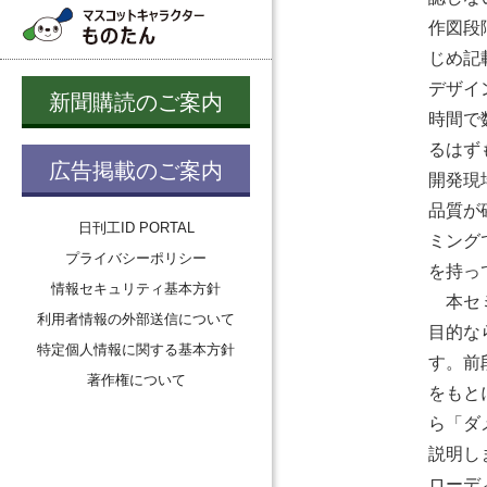
作図段
じめ記
デザイ
新聞購読のご案内
時間で
るはず
広告掲載のご案内
開発現
品質が
日刊工ID PORTAL
ミング
プライバシーポリシー
を持っ
情報セキュリティ基本方針
本セミ
利用者情報の外部送信について
目的な
特定個人情報に関する基本方針
す。前
著作権について
をもと
ら「ダ
説明し
ローデ