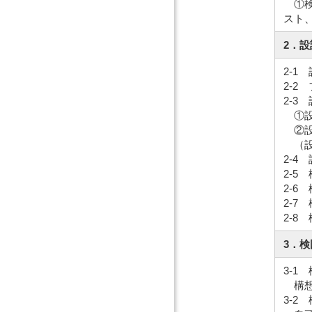
①検
スト
2．
2-1
2-
2-
①設
②設
（設計
2-
2-5
2-
2-
2-8
3．
3-1
構想
3-