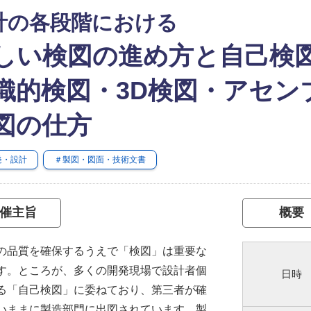
計の各段階における
しい検図の進め方と自己検
織的検図・3D検図・アセン
図の仕方
発・設計
＃製図・図面・技術文書
催主旨
概要
品質を確保するうえで「検図」は重要な
す。ところが、多くの開発現場で設計者個
日時
る「自己検図」に委ねており、第三者が確
いままに製造部門に出図されています。製