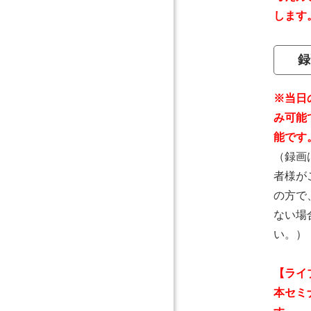
します
録
※当日
み可能
能です
（録画
者様が
の方で
ない場
い。）
【ライ
本セミ