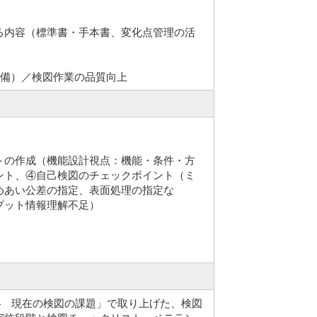
る内容（標準書・手本書、変化点管理の活
準備）／検図作業の品質向上
トの作成（機能設計視点：機能・条件・方
ント、④自己検図のチェックポイント（ミ
めあい公差の指定、表面処理の指定な
プット情報理解不足）
4 現在の検図の課題」で取り上げた、検図