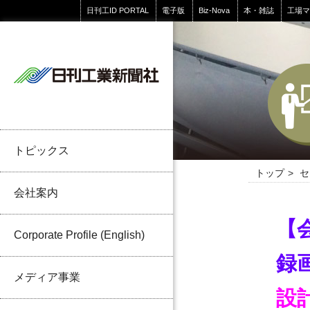
日刊工ID PORTAL
電子版
Biz-Nova
本・雑誌
工場
トピックス
トップ
セ
会社案内
【
Corporate Profile (English)
録
メディア事業
設