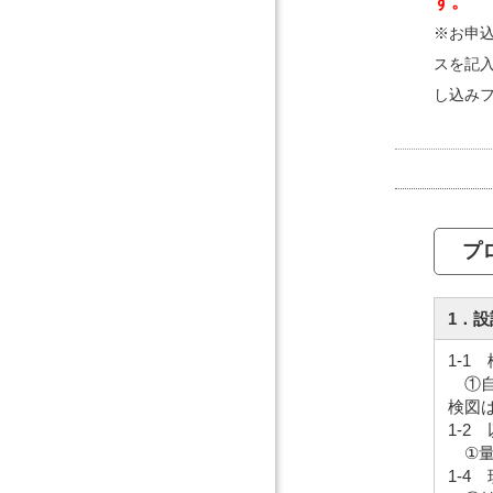
す。
※お申
スを記
し込み
プ
1．
1-1
①自
検図
1-2
①量
1-4