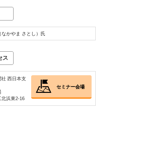
 （なかやま さとし）氏
セス
社 西日本支
セミナー会場
場
北浜東2-16
案内図