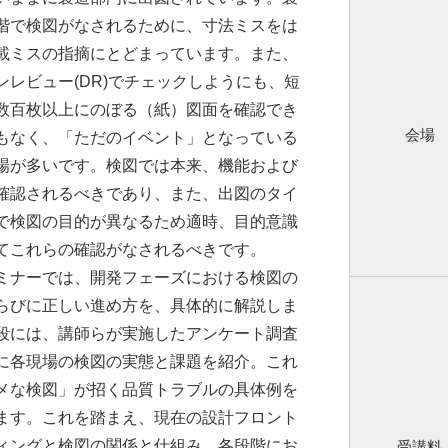
階で検図がなされるために、寸法ミスをは
載ミスの指摘にとどまっています。また、
ンレビュー(DR)でチェックしようにも、短
数百枚以上にのぼる（紙）図面を確認でき
会場
もなく、「ただのイベント」となっている
場が多いです。検図では本来、機能および
確認されるべきであり、また、出図のタイ
で検図の目的が異なるため適時、目的意識
てこれらの確認がなされるべきです。
ナーでは、開発フェーズにおける検図の
らびに正しい進め方を、具体的に解説しま
段には、講師らが実施したアンケート調査
に各現場の検図の実態と課題を紹介。これ
メな検図」が招く品質トラブルの具体例を
ます。これを踏まえ、現在の設計フロント
ィングと検図の関係と仕組み、各段階にお
受講料