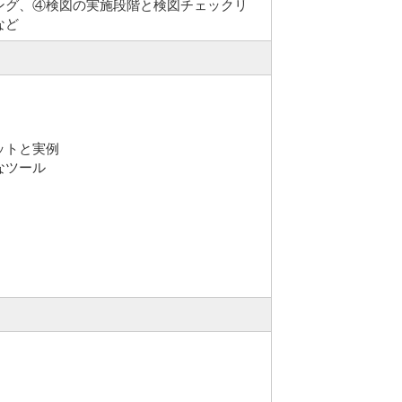
ング、④検図の実施段階と検図チェックリ
など
ットと実例
なツール