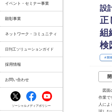
イベント・セミナー事業
設
正
顕彰事業
組
ネットワーク・コミュニティ
検
日刊工ソリューションガイド
＃開
採用情報
開
お問い合わせ
図面の
作業で
人によ
ソーシャルメディアポリシー
認しな