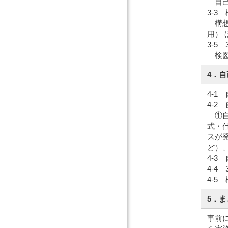
自己
3-3
構想
用） 
3-5
検図
4．
4-
4-2
①自
式・
スが
ど）
4-
4-4
4-
5．
事前