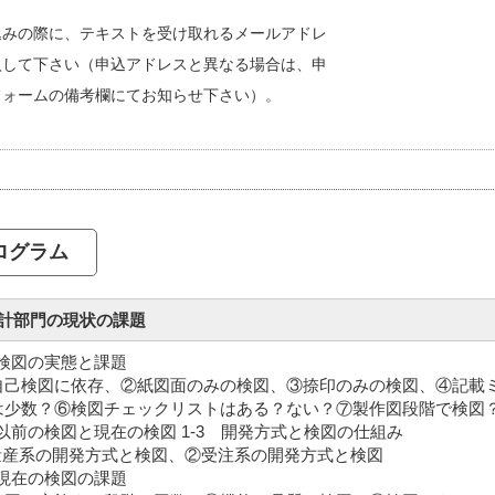
込みの際に、テキストを受け取れるメールアドレ
入して下さい（申込アドレスと異なる場合は、申
フォームの備考欄にてお知らせ下さい）。
ログラム
設計部門の現状の課題
 検図の実態と課題
己検図に依存、②紙図面のみの検図、③捺印のみの検図、④記載
は少数？⑥検図チェックリストはある？ない？⑦製作図段階で検図
 以前の検図と現在の検図 1-3 開発方式と検図の仕組み
産系の開発方式と検図、②受注系の開発方式と検図
 現在の検図の課題