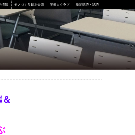
品情報
モノづくり日本会議
産業人クラブ
新聞購読・試読
催＆
ぶ