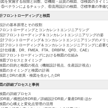
図を実施する段階と回数、②機能・品質の検図、③検図のタイミ
、⑤ベテランによるチェック、⑥流用設計の検図、⑦標準書の準備
設計フロントローディングと検図
 設計の基本原理とその役割
2 フロントローディングとコンカレントエンジニアリング
3 設計フロントローディング＆コンカレントエンジニアリングの姿
計フロントローディング＆コンカレントエンジニアリングのメリ
計フロントローディング＆コンカレントエンジニアリングに必要
仕様書、DR、FMEA、FTA、DRBFM、QFD、CAE）
4 設計フロントローディングにおける検図の仕組み
 検図プロセスとタイミング
6 検図の目的と検図の視点（機能設計視点、生産設計視点）
7 検図のタイミングと検図の計画
 検図とDRの差異・検図を生かしたDR
検図の詳細プロセスと事例
 検図の詳細プロセス
DR前／構想試作DR前／詳細設計DR前／量産DR前 ほか
2 検図の心構えと変化点管理の活用