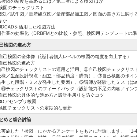
検図の精度を高めるには／第三者による検図 ほか
 検図のチェックリスト
図／試作図／量産組立図／量産部品加工図／図面の書き方に関す
ほか
 3DCADを活用した検図方法
作業の効率化（DRBFMとの比較・参照、検図用テンプレートの
自己検図の進め方
1 自己検図の全体像（設計者個人レベルの検図の精度を向上する）
 自己検図の進め方
己検図のチェックリストの運用と活用、②自己検図チェックリス
仕様／生産設計視点：組立・部品精度・購買）、③自己検図のポイ
発生した段階・ミスが発生した要因）、⑤講師が経験したミス（は
、⑥チェックリストのフィードバック（設計能力不足の内容／イン
3 自己検図の具体的な進め方と設計手戻りを防ぐコツ
 3Dアセンブリ検図
5 検図チェックリストの定期的な更新
まとめと総合討論
に実施した「検図」にかかるアンケートをもとに討論します。 「1-