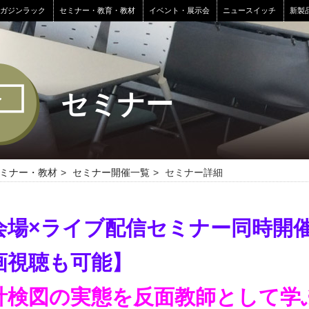
マガジンラック
セミナー・教育・教材
イベント・展示会
ニュースイッチ
新製
セミナー
ミナー・教材
セミナー開催一覧
セミナー詳細
会場×ライブ配信セミナー同時開
画視聴も可能】
計検図の実態を反面教師として学