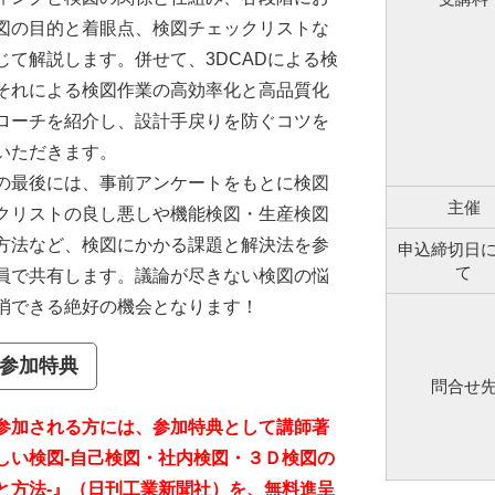
図の目的と着眼点、検図チェックリストな
じて解説します。併せて、3DCADによる検
それによる検図作業の高効率化と高品質化
ローチを紹介し、設計手戻りを防ぐコツを
いただきます。
最後には、事前アンケートをもとに検図
主催
クリストの良し悪しや機能検図・生産検図
方法など、検図にかかる課題と解決法を参
申込締切日
て
員で共有します。議論が尽きない検図の悩
消できる絶好の機会となります！
参加特典
問合せ
参加される方には、参加特典として講師著
しい検図-自己検図・社内検図・３Ｄ検図の
と方法-』（日刊工業新聞社）を、無料進呈