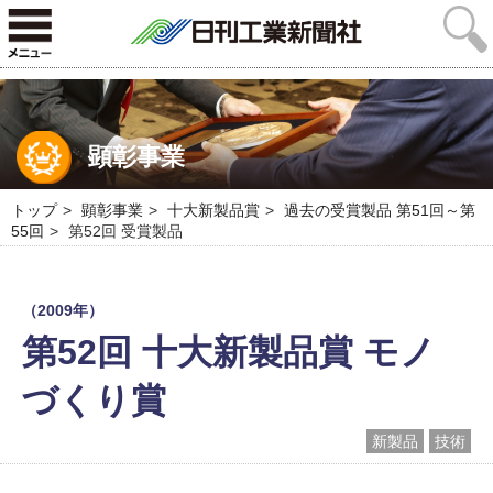
顕彰事業
トップ
顕彰事業
十大新製品賞
過去の受賞製品 第51回～第
55回
第52回 受賞製品
（2009年）
第52回 十大新製品賞 モノ
づくり賞
新製品
技術