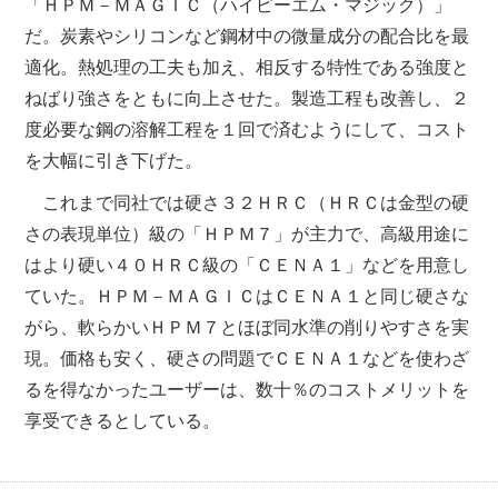
「ＨＰＭ－ＭＡＧＩＣ（ハイピーエム・マジック）」
だ。炭素やシリコンなど鋼材中の微量成分の配合比を最
適化。熱処理の工夫も加え、相反する特性である強度と
ねばり強さをともに向上させた。製造工程も改善し、２
度必要な鋼の溶解工程を１回で済むようにして、コスト
を大幅に引き下げた。
これまで同社では硬さ３２ＨＲＣ（ＨＲＣは金型の硬
さの表現単位）級の「ＨＰＭ７」が主力で、高級用途に
はより硬い４０ＨＲＣ級の「ＣＥＮＡ１」などを用意し
ていた。ＨＰＭ－ＭＡＧＩＣはＣＥＮＡ１と同じ硬さな
がら、軟らかいＨＰＭ７とほぼ同水準の削りやすさを実
現。価格も安く、硬さの問題でＣＥＮＡ１などを使わざ
るを得なかったユーザーは、数十％のコストメリットを
享受できるとしている。