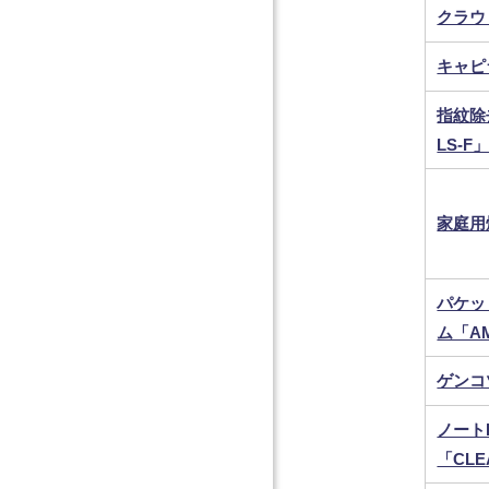
クラウ
キャピ
指紋除
LS-F
家庭用
パケッ
ム「AM
ゲンコツ
ノート
「CLE