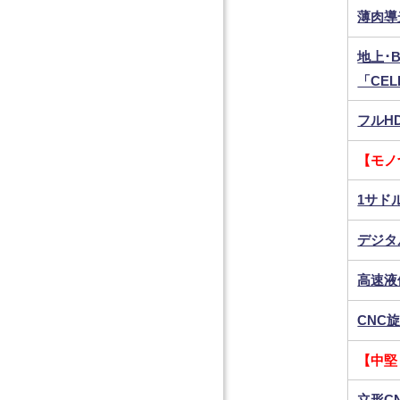
薄肉導
地上･
「CE
フルH
【モノ
1サド
デジタル
高速液
CNC旋
【中堅
立形C