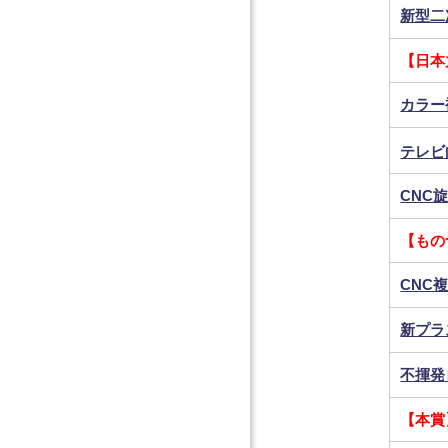
新型二
【日本
カラー複
テレビ
CNC旋
【もの
CNC
新プラ
不揮発
【本賞