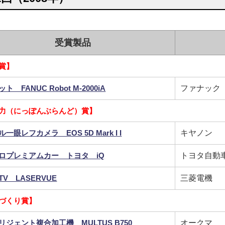
受賞製品
賞】
ト FANUC Robot M-2000iA
ファナック
力（にっぽんぶらんど）賞】
一眼レフカメラ EOS 5D Mark I I
キヤノン
ロプレミアムカー トヨタ iQ
トヨタ自動
V LASERVUE
三菱電機
づくり賞】
リジェント複合加工機 MULTUS B750
オークマ