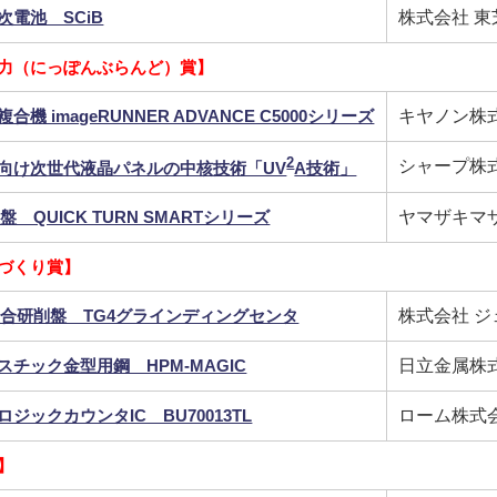
次電池 SCiB
株式会社 東
力（にっぽんぶらんど）賞】
合機 imageRUNNER ADVANCE C5000シリーズ
キヤノン株
2
シャープ株
向け次世代液晶パネルの中核技術「UV
A技術」
盤 QUICK TURN SMARTシリーズ
ヤマザキマ
づくり賞】
複合研削盤 TG4グラインディングセンタ
株式会社 
スチック金型用鋼 HPM-MAGIC
日立金属株
ロジックカウンタIC BU70013TL
ローム株式
】