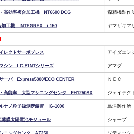
・高効率複合加工機 NT6600 DCG
森精機製作
加工機 INTEGREX i-150
ヤマザキマ
】
イレクトサーボプレス
アイダエン
マシン LC-F1NTシリーズ
アマダ
ーバ Express5800/ECO CENTER
ＮＥＣ
・高能率 大型マシニングセンタ FH1250SX
ジェイテク
ルナノ粒子径測定装置 IG-1000
島津製作所
代薄膜太陽電池モジュール
シャープ
シニングセンタ AZ250
ソディック