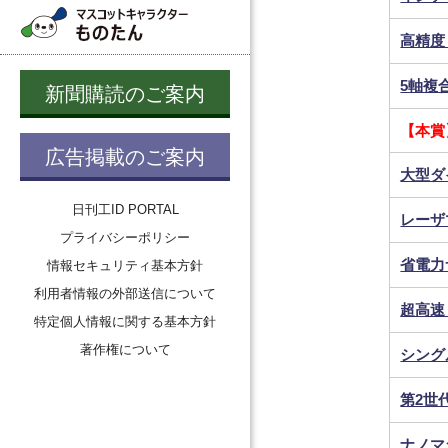
高精度
5軸複合
新聞購読のご案内
【本賞
広告掲載のご案内
大型ダ
日刊工ID PORTAL
レーザ
プライバシーポリシー
省電力サ
情報セキュリティ基本方針
利用者情報の外部送信について
超高速
特定個人情報に関する基本方針
著作権について
シング
第2世
ナノマ