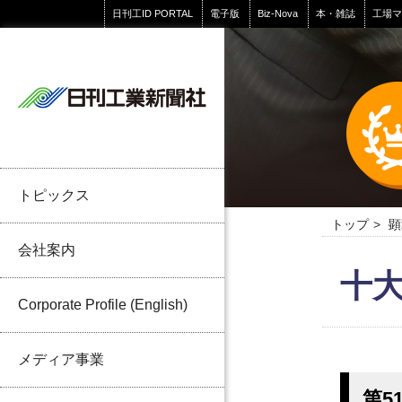
日刊工ID PORTAL
電子版
Biz-Nova
本・雑誌
工場
トピックス
トップ
顕
会社案内
十大
Corporate Profile (English)
メディア事業
第5