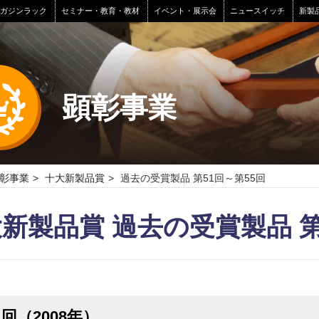
マガジンラック
セミナー・教育・教材
イベント・展示会
ニュースイッチ
新製
顕彰事業
彰事業
十大新製品賞
過去の受賞製品 第51回～第55回
新製品賞 過去の受賞製品 第
1回（2008年）