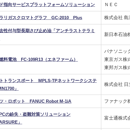
ド指向サービスプラットフォームソリューション
ＮＥＣ
ラリガスクロマトグラフ GC-2010 Plus
株式会社 
去性付与型長期さび止め油「アンチラストテラミ
新日本石油
」
パナソニッ
燃料電池 FC-109R13（エネファーム）
東京ガス株
東邦ガス株
トトランスポート MPLS-TPネットワークシステ
株式会社 
N1700」
・ロボット FANUC Robot M-1iA
ファナック
PCの紛失・盗難対策ソリューション
富士通株式
ARSURE」