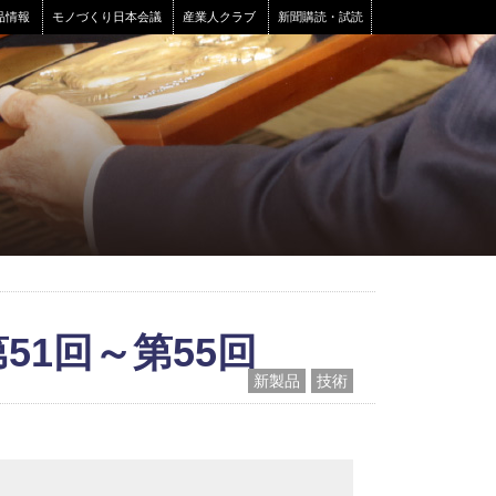
品情報
モノづくり日本会議
産業人クラブ
新聞購読・試読
51回～第55回
新製品
技術