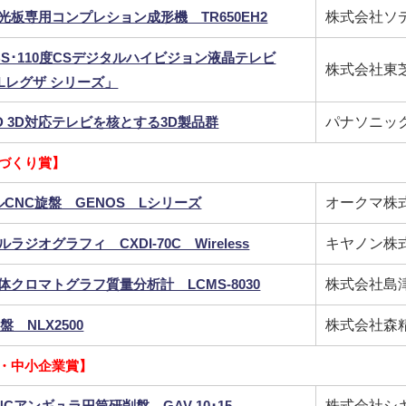
光板専用コンプレション成形機 TR650EH2
株式会社ソ
BS･110度CSデジタルハイビジョン液晶テレビ
株式会社東
LLレグザ シリーズ」
D 3D対応テレビを核とする3D製品群
パナソニッ
づくり賞】
ルCNC旋盤 GENOS Lシリーズ
オークマ株
ラジオグラフィ CXDI-70C Wireless
キヤノン株
体クロマトグラフ質量分析計 LCMS-8030
株式会社島
盤 NLX2500
株式会社森
・中小企業賞】
NCアンギュラ円筒研削盤 GAV-10･15
株式会社シ