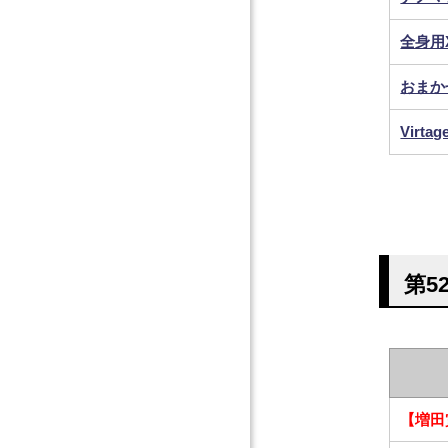
全身用X
おまか
Virt
第5
【増田