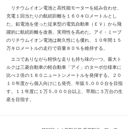
リチウムイオン電池と高性能モーターを組み合わせ、
充電１回当たりの航続距離を１６０キロメートルとし
た。鉛電池を使った従来型の電気自動車（ＥＶ）から飛
躍的に航続距離を改善。実用性を高めた。アイ・ミーブ
のリチウムイオン電池は耐久性にも優れ、１０年間１５
万キロメートルの走行で容量８０％を維持する。
エコでありながら軽快な走りも持ち味の一つ。最大ト
ルクは三菱自動車の軽自動車「アイ」のターボ仕様車に
比べ２倍の１８０ニュートンメートルを発揮する。２０
１０年度から個人向けにも発売、年販５,０００台を目指
す。１１年度に１万５,０００台以上、早期に３万台の生
産を目指す。