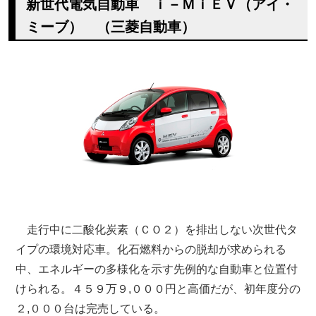
新世代電気自動車 ｉ－ＭｉＥＶ（アイ・
ミーブ） （三菱自動車）
走行中に二酸化炭素（ＣＯ２）を排出しない次世代タ
イプの環境対応車。化石燃料からの脱却が求められる
中、エネルギーの多様化を示す先例的な自動車と位置付
けられる。４５９万９,０００円と高価だが、初年度分の
２,０００台は完売している。