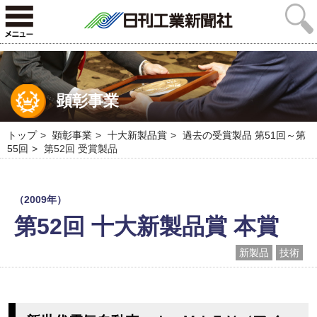
顕彰事業
トップ
顕彰事業
十大新製品賞
過去の受賞製品 第51回～第
55回
第52回 受賞製品
（2009年）
第52回 十大新製品賞 本賞
新製品
技術