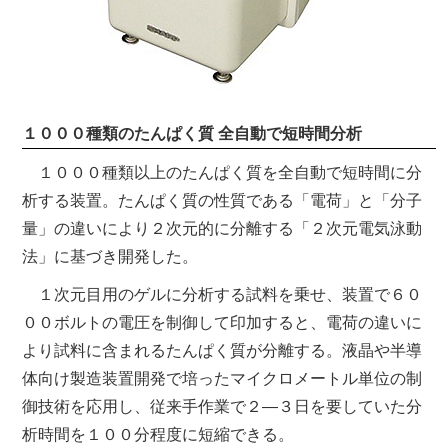
１０００種類のたんぱく質 全自動で短時間分析
１０００種類以上のたんぱく質を全自動で短時間に分
析する装置。たんぱく質の性質である「電荷」と「分子
量」の違いにより２次元的に分離する「２次元電気泳動
法」に基づき開発した。
１次元目用のゲルに分析する試料を乗せ、装置で６０
００ボルトの電圧を制御して印加すると、電荷の違いに
より試料に含まれるたんぱく質が分離する。液晶や半導
体向け製造装置開発で培ったマイクロメートル単位の制
御技術を応用し、従来手作業で２―３日を要していた分
析時間を１００分程度に短縮できる。