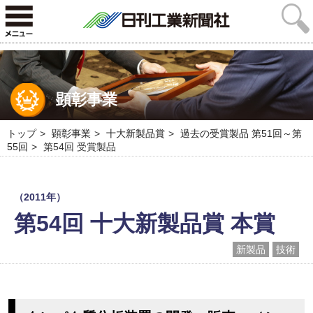
顕彰事業
トップ
顕彰事業
十大新製品賞
過去の受賞製品 第51回～第
55回
第54回 受賞製品
（2011年）
第54回 十大新製品賞 本賞
新製品
技術