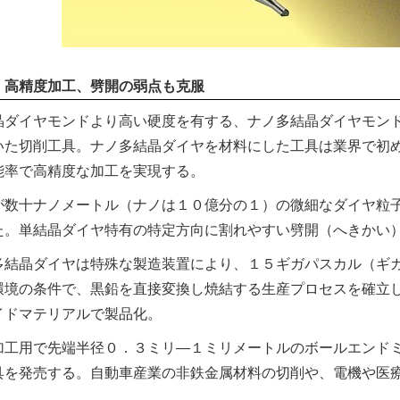
・高精度加工、劈開の弱点も克服
ダイヤモンドより高い硬度を有する、ナノ多結晶ダイヤモンド
いた切削工具。ナノ多結晶ダイヤを材料にした工具は業界で初
能率で高精度な加工を実現する。
数十ナノメートル（ナノは１０億分の１）の微細なダイヤ粒子
た。単結晶ダイヤ特有の特定方向に割れやすい劈開（へきかい
結晶ダイヤは特殊な製造装置により、１５ギガパスカル（ギガ
環境の条件で、黒鉛を直接変換し焼結する生産プロセスを確立
イドマテリアルで製品化。
工用で先端半径０．３ミリ―１ミリメートルのボールエンドミ
具を発売する。自動車産業の非鉄金属材料の切削や、電機や医
。