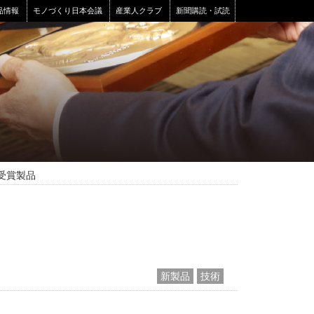
品情報
モノづくり日本会議
産業人クラブ
新聞購読・試読
 受賞製品
新製品
技術