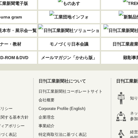
ナー・教材
モノづくり日本会議
日刊工業産
D-ROM＆DVD
メールマガジン「かわら版」
顕彰事
日刊工業新聞社について
日刊工業新
日刊工業新聞社コーポレートサイト
知り
会社概要
ポリシー
Corporate Profile (English)
ネッ
に関する基本方針
企業理念
参加
ディアポリシー
事業紹介
経営
基づく表記
特定商取引法に基づく表記
外部