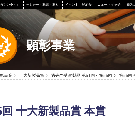
マガジンラック
セミナー・教育・教材
イベント・展示会
ニュースイッチ
新製
顕彰事業
彰事業
十大新製品賞
過去の受賞製品 第51回～第55回
第55回
）
5回 十大新製品賞 本賞