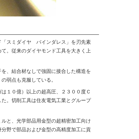
「スミダイヤ バインダレス」を刃先素
めて。従来のダイヤモンド工具を大きく上
を、結合材なしで強固に接合した構造を
）の弱点も克服している。
は１０億）以上の超高圧、２３００度Ｃ
した。切削工具は住友電気工業とグループ
ルと、光学部品用金型の超精密加工向け
療分野で部品および金型の高精度加工に貢