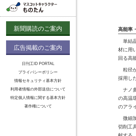
新聞購読のご案内
高能率
単結晶
広告掲載のご案内
材に用
回る高
日刊工ID PORTAL
粒径が
プライバシーポリシー
採用し
情報セキュリティ基本方針
利用者情報の外部送信について
ナノ多
特定個人情報に関する基本方針
の高温
著作権について
のアラ
微細加
切削工
献する