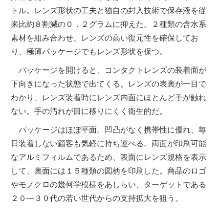
トル。レンズ形状の工夫と独自の封入技術で保存液を従
来比約８割減の０．２グラムに抑えた。２種類の含水系
素材を組み合わせ、レンズの高い復元性を確保してお
り、極薄パッケージでもレンズ形状を保つ。
パッケージを開けると、コンタクトレンズの装着面が
下向きになった状態で出てくる。レンズの表裏が一目で
わかり、レンズ装着時にレンズ内面にほとんど手が触れ
ない。手の汚れが目に移りにくく衛生的だ。
パッケージはほぼ平面。凹凸がなく携帯性に優れ、毎
日装着しない顧客も気軽に持ち運べる。両面が印刷可能
なアルミフィルムであるため、表面にレンズ規格を表示
して、裏面には１５種類の図柄を印刷した。商品のロゴ
やモノクロの幾何学模様をあしらい、ターゲットである
２０―３０代の若い世代からの支持拡大を狙う。