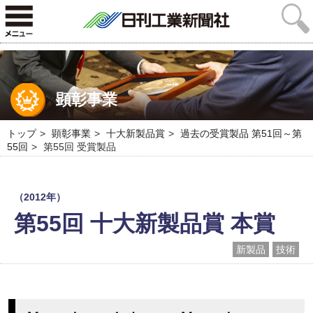
顕彰事業
トップ
顕彰事業
十大新製品賞
過去の受賞製品 第51回～第
55回
第55回 受賞製品
（2012年）
第55回 十大新製品賞 本賞
新製品
技術