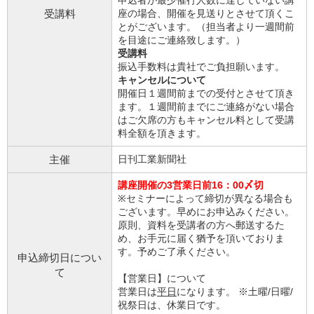
申込者が最少催行人数に達していない講
受講料
座の場合、開催を見送りとさせて頂くこ
とがございます。（担当者より一週間前
を目途にご連絡致します。）
受講料
振込手数料は貴社でご負担願います。
キャンセルについて
開催日１週間前までの受付とさせて頂き
ます。１週間前までにご連絡がない場合
はご欠席の方もキャンセル料として受講
料全額を頂きます。
主催
日刊工業新聞社
講座開催の3営業日前16：00〆切
※セミナーによって締切が異なる場合も
ございます。早めにお申込みください。
原則、資料を受講者の方へ郵送するた
め、お手元に届く猶予を頂いておりま
す。予めご了承ください。
申込締切日につい
て
【営業日】について
営業日は
平日
になります。 ※土曜/日曜/
祝祭日は、休業日です。