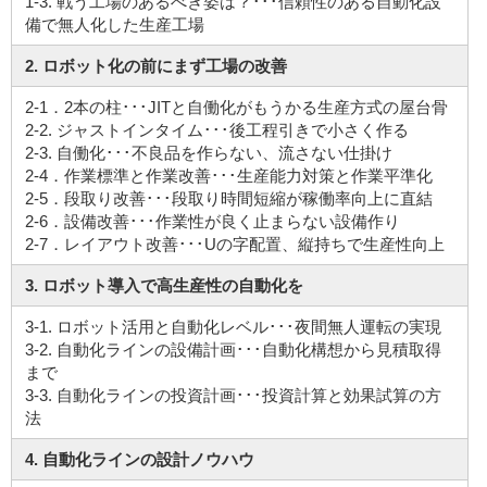
1-3. 戦う工場のあるべき姿は？･･･信頼性のある自動化設
備で無人化した生産工場
2. ロボット化の前にまず工場の改善
2-1．2本の柱･･･JITと自働化がもうかる生産方式の屋台骨
2-2. ジャストインタイム･･･後工程引きで小さく作る
2-3. 自働化･･･不良品を作らない、流さない仕掛け
2-4．作業標準と作業改善･･･生産能力対策と作業平準化
2-5．段取り改善･･･段取り時間短縮が稼働率向上に直結
2-6．設備改善･･･作業性が良く止まらない設備作り
2-7．レイアウト改善･･･Uの字配置、縦持ちで生産性向上
3. ロボット導入で高生産性の自動化を
3-1. ロボット活用と自動化レベル･･･夜間無人運転の実現
3-2. 自動化ラインの設備計画･･･自動化構想から見積取得
まで
3-3. 自動化ラインの投資計画･･･投資計算と効果試算の方
法
4. 自動化ラインの設計ノウハウ