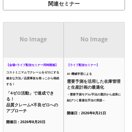
関連セミナー
【会場×ライブ配信セミナー同時開催】
【ライブ配信セミナー】
コストミニマムでクレームをゼロにする
AI･機械学習による
健全な方法／品質事故を根っこから根絶
需要予測を活用した在庫管理
する！
と生産計画の最適化
「4ゼロ活動」で達成でき
－需要予測モデル/手法の選択から成果に
る！
結びつく最適化手法の実践－
品質クレーム×不良ゼロへの
アプローチ
開催日：2026年8月21日
開催日：2026年8月20日