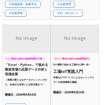
＃現場改善・改善手法
＃生産管理
＃生産管理
＃AI・AIロボット
ライブ配信＆後日の録画視聴も可能！
【ライブ配信＆後日の録画視聴可】
「Excel・Python」で進める
DIY感覚で始める工場DXの第一歩！
製造現場の品質データ分析と
工場IoT実践入門
現場改善
安価なIoTデバイスによるセンシングと
～実務の壁となるデータクレンジングか
データ取得環境の構築
ら、生成AIを活用した分析支援まで～
開催日：2026年8月24日
開催日：2026年8月24日